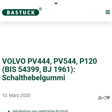
Karriere
Händler
Über uns
VOLVO PV444, PV544, P120
(BIS 54399, BJ 1961):
Schalthebelgummi
10. März 2020
detailgetreu neu gefertigtes Produkt