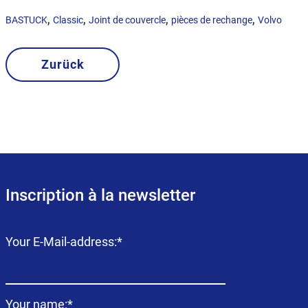
,
,
,
,
BASTUCK
Classic
Joint de couvercle
pièces de rechange
Volvo
Zurück
Inscription à la newsletter
Champ
Your E-Mail-address:
*
obligatoire
Champ
Your name:
*