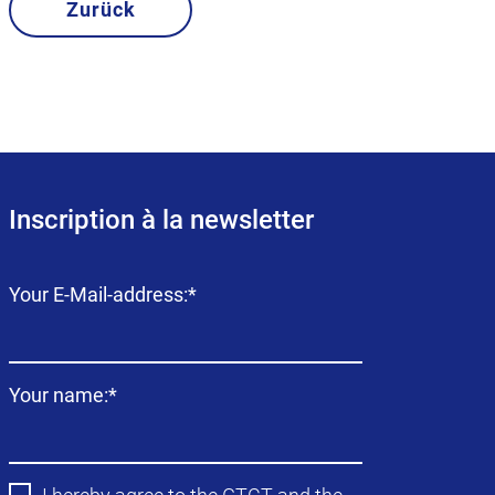
Zurück
Inscription à la newsletter
Champ
Your E-Mail-address:
*
obligatoire
Champ
Your name:
*
obligatoire