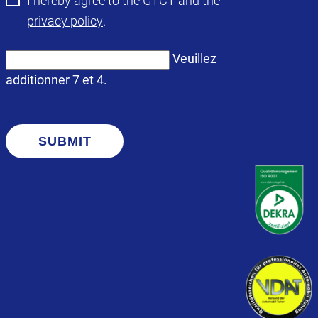
I hereby agree to the
GTCT
and the
privacy policy
.
Veuillez
additionner 7 et 4.
SUBMIT