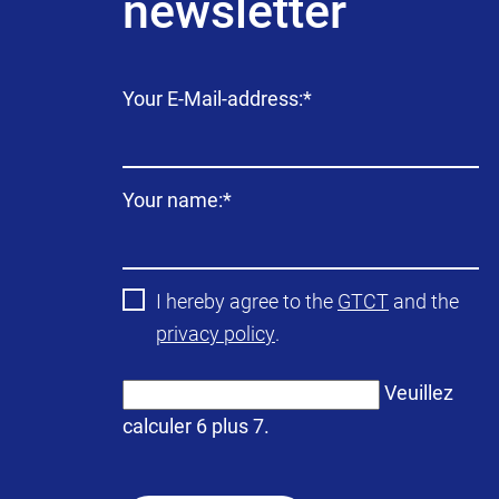
newsletter
Champ
Your E-Mail-address:
*
obligatoire
Champ
Your name:
*
obligatoire
I hereby agree to the
GTCT
and the
privacy policy
.
Veuillez
calculer 6 plus 7.