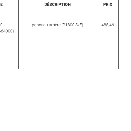
LE
DÉSCRIPTION
PRIX
00
panneau arrière (P1800 S/E)
488,46
 664000)