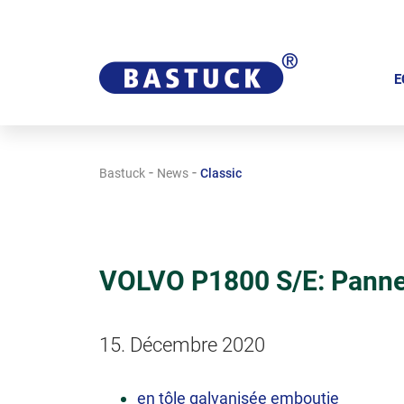
A
l
E
l
e
r
-
-
Bastuck
News
Classic
a
u
c
o
VOLVO P1800 S/E: Panne
n
t
e
15. Décembre 2020
n
u
en tôle galvanisée emboutie