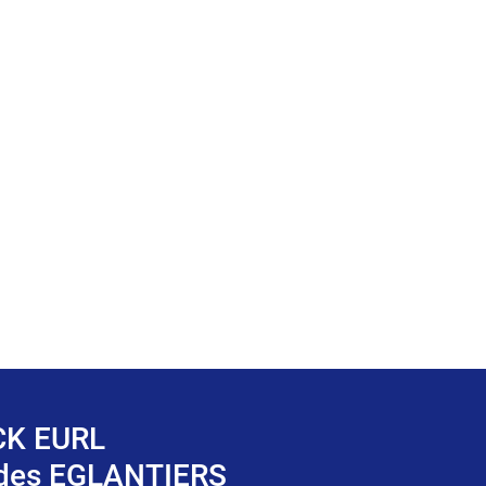
K EURL
 des EGLANTIERS