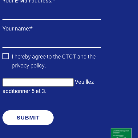
Champ
Your E-Mail-address:
*
obligatoire
Champ
Your name:
*
obligatoire
I hereby agree to the
GTCT
and the
privacy policy
.
Veuillez
additionner 5 et 3.
SUBMIT