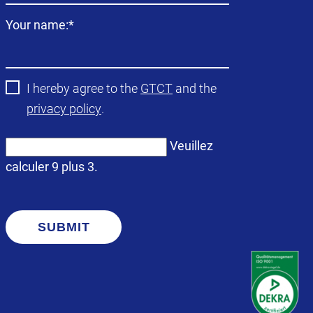
Champ
Your name:
*
obligatoire
I hereby agree to the
GTCT
and the
privacy policy
.
Veuillez
calculer 9 plus 3.
SUBMIT