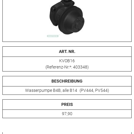
ART. NR.
KVOB16
(Referenz-Nr.*: 403348)
BESCHREIBUNG
Wasserpumpe B4B, alle B14 (PV444, PV544)
PREIS
97,90