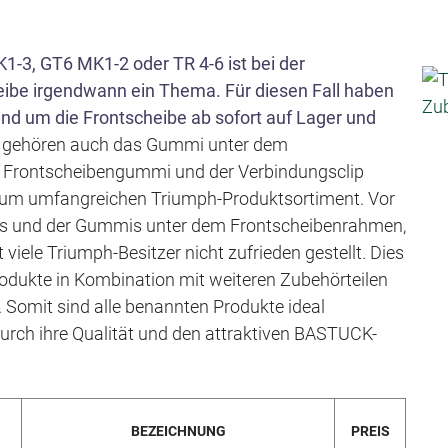
s
p
K1-3, GT6 MK1-2 oder TR 4-6 ist bei der
r
heibe irgendwann ein Thema. Für diesen Fall haben
i
und um die Frontscheibe ab sofort auf Lager und
n
gehören auch das Gummi unter dem
g
as Frontscheibengummi und der Verbindungsclip
e
 zum umfangreichen Triumph-Produktsortiment. Vor
n
mis und der Gummis unter dem Frontscheibenrahmen,
viele Triumph-Besitzer nicht zufrieden gestellt. Dies
dukte in Kombination mit weiteren Zubehörteilen
. Somit sind alle benannten Produkte ideal
rch ihre Qualität und den attraktiven BASTUCK-
BEZEICHNUNG
PREIS