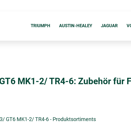
N
a
TRIUMPH
AUSTIN-HEALEY
JAGUAR
V
v
i
g
a
t
i
 GT6 MK1-2/ TR4-6: Zubehör für 
o
n
ü
b
e
3/ GT6 MK1-2/ TR4-6 - Produktsortiments
r