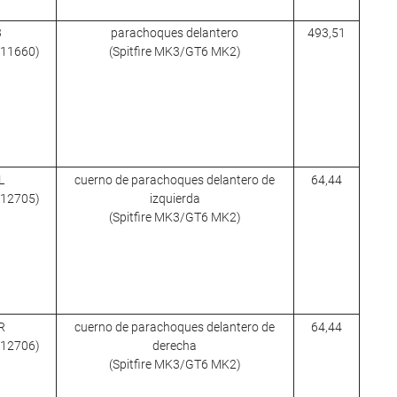
3
parachoques delantero
493,51
 811660)
(Spitfire MK3/GT6 MK2)
L
cuerno de parachoques delantero de
64,44
 712705)
izquierda
(Spitfire MK3/GT6 MK2)
R
cuerno de parachoques delantero de
64,44
 712706)
derecha
(Spitfire MK3/GT6 MK2)