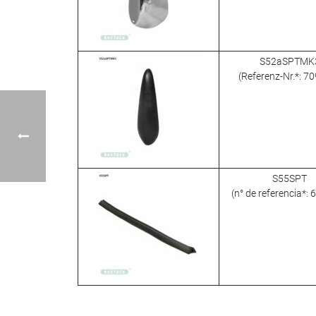
S52aSPTMK
(Referenz-Nr.*: 7
S55SPT
(n° de referencia*: