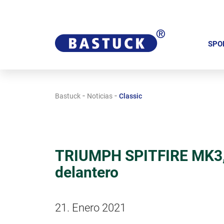
S
a
SPO
l
t
a
-
-
Bastuck
Noticias
Classic
r
n
a
v
TRIUMPH SPITFIRE MK3, 
e
delantero
g
a
c
21. Enero 2021
i