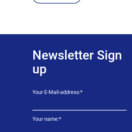
Newsletter Sign
up
Campo
Your E-Mail-address:
*
obligatorio
Campo
Your name:
*
obligatorio