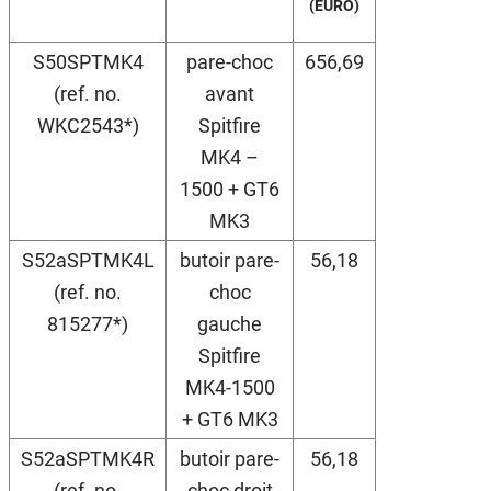
(EURO)
S50SPTMK4
pare-choc
656,69
(ref. no.
avant
WKC2543*)
Spitfire
MK4 –
1500 + GT6
MK3
S52aSPTMK4L
butoir pare-
56,18
(ref. no.
choc
815277*)
gauche
Spitfire
MK4-1500
+ GT6 MK3
S52aSPTMK4R
butoir pare-
56,18
(ref. no.
choc droit