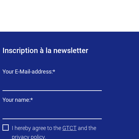
Inscription à la newsletter
Champ
Your E-Mail-address:
*
obligatoire
Champ
Your name:
*
obligatoire
I hereby agree to the
GTCT
and the
privacy policy
.