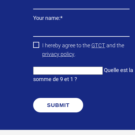
Champ
Your name:
*
obligatoire
I hereby agree to the
GTCT
and the
privacy policy
.
Quelle est la
somme de 9 et 1 ?
SUBMIT