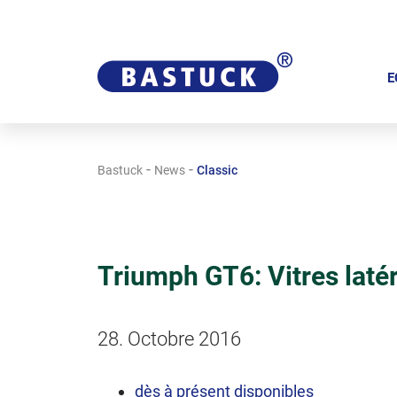
A
l
E
l
e
r
-
-
Bastuck
News
Classic
a
u
c
o
Triumph GT6: Vitres laté
n
t
e
28. Octobre 2016
n
u
dès à présent disponibles