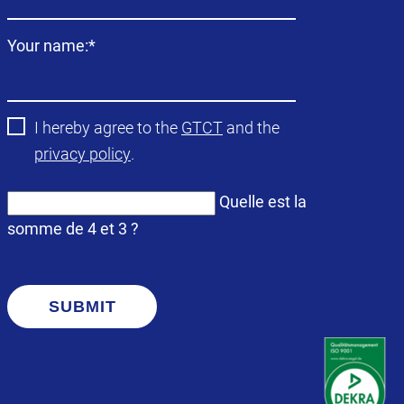
Champ
Your name:
*
obligatoire
I hereby agree to the
GTCT
and the
privacy policy
.
Quelle est la
somme de 4 et 3 ?
SUBMIT