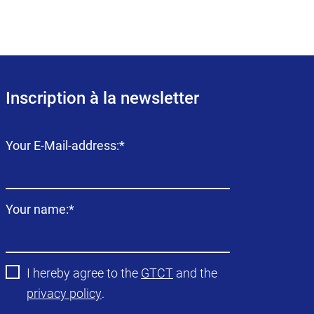
Inscription à la newsletter
Champ
Your E-Mail-address:
*
obligatoire
Champ
Your name:
*
obligatoire
I hereby agree to the
GTCT
and the
privacy policy
.