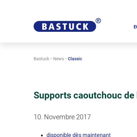
A
l
E
l
e
r
-
-
Bastuck
News
Classic
a
u
c
o
Supports caoutchouc de 
n
t
e
10. Novembre 2017
n
u
disponible dès maintenant