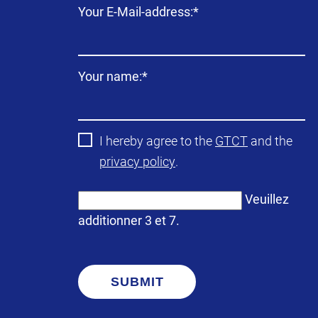
Champ
Your E-Mail-address:
*
obligatoire
Champ
Your name:
*
obligatoire
I hereby agree to the
GTCT
and the
privacy policy
.
Veuillez
additionner 3 et 7.
SUBMIT