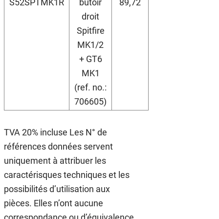
S52SPTMK1R
butoir
89,72
droit
Spitfire
MK1/2
+ GT6
MK1
(ref. no.:
706605)
TVA 20% incluse Les N° de
références données servent
uniquement à attribuer les
caractérisques techniques et les
possibilités d’utilisation aux
pièces. Elles n’ont aucune
correspondance ou d’équivalence