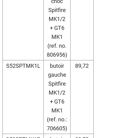
choc
Spitfire
MK1/2
+ GT6
MK1
(ref. no.
806956)
S52SPTMK1L
butoir
89,72
gauche
Spitfire
MK1/2
+ GT6
MK1
(ref. no.:
706605)