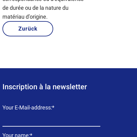
de durée ou de la nature du
matériau d’origine.
Zurück
Inscription à la newsletter
Champ
Your E-Mail-address:
*
obligatoire
Champ
Your name:
*