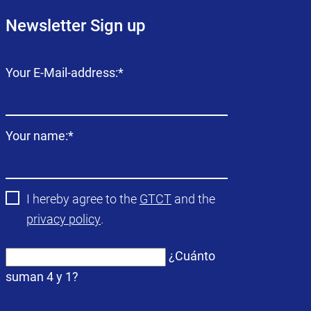
Newsletter Sign up
Campo
Your E-Mail-address:
*
obligatorio
Campo
Your name:
*
obligatorio
I hereby agree to the
GTCT
and the
privacy policy
.
¿Cuánto
suman 4 y 1?