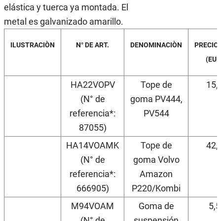
elástica y tuerca ya montada. El
metal es galvanizado amarillo.
ILUSTRACIÒN
N° DE ART.
DENOMINACIÒN
PRECIO/
(EUR
HA22VOPV
Tope de
15,
(N° de
goma PV444,
referencia*:
PV544
87055)
HA14VOAMK
Tope de
42,
(N° de
goma Volvo
referencia*:
Amazon
666905)
P220/Kombi
M94VOAM
Goma de
5,
(N° de
suspensión