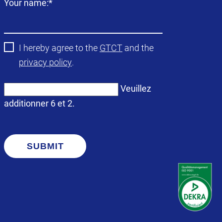
Champ
Your name:
*
obligatoire
I hereby agree to the
GTCT
and the
privacy policy
.
Veuillez
additionner 6 et 2.
SUBMIT