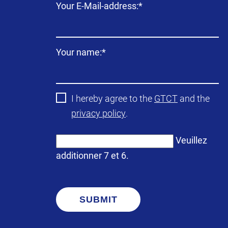
Champ
Your E-Mail-address:
*
obligatoire
Champ
Your name:
*
obligatoire
I hereby agree to the
GTCT
and the
privacy policy
.
Veuillez
additionner 7 et 6.
SUBMIT