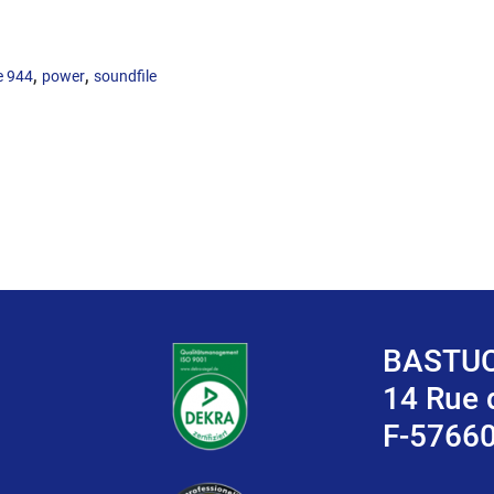
,
,
e 944
power
soundfile
BASTUC
14 Rue
F-5766