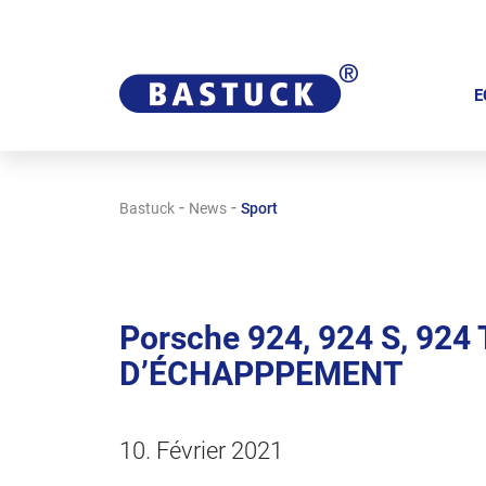
A
l
E
l
e
r
-
-
Bastuck
News
Sport
a
u
c
o
Porsche 924, 924 S, 924 
n
D’ÉCHAPPPEMENT
t
e
n
10. Février 2021
u