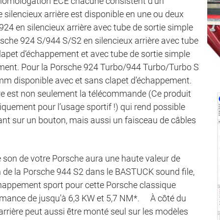
homologation ECE chacune consistent d’un
Le silencieux arrière est disponible en une ou deux
924 en silencieux arrière avec tube de sortie simple
sche 924 S/944 S/S2 en silencieux arrière avec tube
lapet d‘échappement et avec tube de sortie simple
ent. Pour la Porsche 924 Turbo/944 Turbo/Turbo S
 mm disponible avec et sans clapet d’échappement.
ière est non seulement la télécommande (Ce produit
quement pour l’usage sportif !) qui rend possible
ant sur un bouton, mais aussi un faisceau de câbles
e son de votre Porsche aura une haute valeur de
 de la Porsche 944 S2 dans le BASTUCK sound file,
’échappement sport pour cette Porsche classique
mance de jusqu’à 6,3 KW et 5,7 NM*. À côté du
arrière peut aussi être monté seul sur les modèles