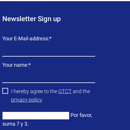
Newsletter Sign up
Campo
Your E-Mail-address:
*
obligatorio
Campo
Your name:
*
obligatorio
I hereby agree to the
GTCT
and the
privacy policy
.
Por favor,
suma 7 y 3.