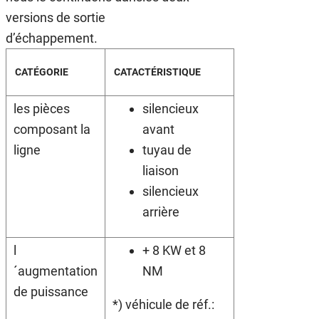
versions de sortie
d’échappement.
CATÉGORIE
CATACTÉRISTIQUE
les pièces
silencieux
composant la
avant
ligne
tuyau de
liaison
silencieux
arrière
l
+ 8 KW et 8
´augmentation
NM
de puissance
*) véhicule de réf.: