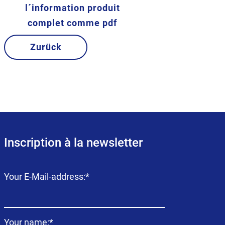
l´information produit
complet comme pdf
Zurück
Inscription à la newsletter
Champ
Your E-Mail-address:
*
obligatoire
Champ
Your name:
*