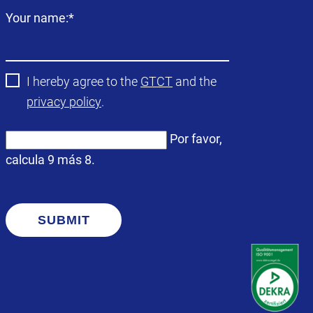
Campo
Your name:
*
obligatorio
I hereby agree to the
GTCT
and the
privacy policy
.
Por favor,
calcula 9 más 8.
SUBMIT