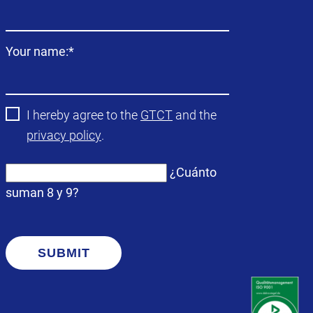
obligatorio
Campo
Your name:
*
obligatorio
I hereby agree to the
GTCT
and the
privacy policy
.
¿Cuánto
suman 8 y 9?
SUBMIT