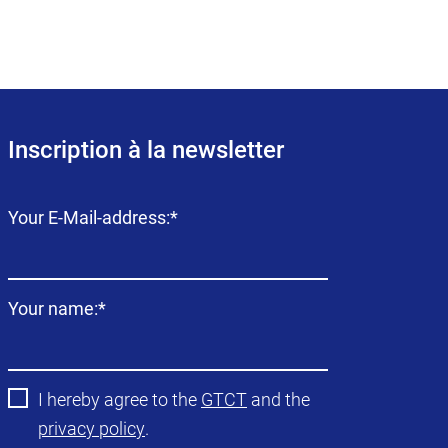
Inscription à la newsletter
Champ
Your E-Mail-address:
*
obligatoire
Champ
Your name:
*
obligatoire
I hereby agree to the
GTCT
and the
privacy policy
.