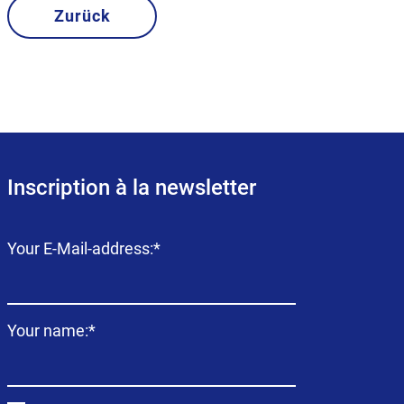
Zurück
Inscription à la newsletter
Champ
Your E-Mail-address:
*
obligatoire
Champ
Your name:
*
obligatoire