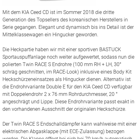
Mit dem KIA Ceed CD ist im Sommer 2018 die dritte
Generation des Topsellers des koreanischen Herstellers in
Serie gegangen. Elegant und dynamisch bis ins Detail ist der
Mittelklassewagen ein Hingucker geworden.
Die Heckpartie haben wir mit einer sportiven BASTUCK
Sportauspuffanlage noch weiter aufgewertet, sodass nun die
polierten Twin RACE S Endrohre (100 mm RH + LH, 30°
schräg geschnitten, im RACE-Look) inklusive eines Body Kit
Heckschürzeneinsatzes als Hingucker dienen. Alternativ ist
die Endrohrvariante Double E für den KIA Ceed CD verfügbar
mit Doppelendrohr 2 x 76 mm Rohrdurchmesser, 20 °
angeschrägt und Lippe. Diese Endrohrvariante passt exakt in
den vorhandenen Ausschnitt der originalen Heckschürze.
Der Twin RACE S Endschalldämpfer kann wahlweise mit einer
elektrischen Abgasklappe (mit ECE-Zulassung) bezogen
werden. Die Klappe öffnet bei sich bei 70 km/h automatisch,