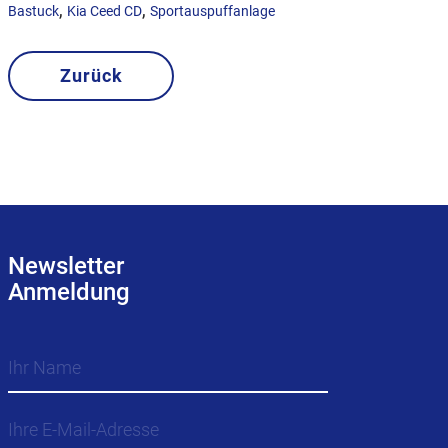
,
,
Bastuck
Kia Ceed CD
Sportauspuffanlage
Zurück
Newsletter
Anmeldung