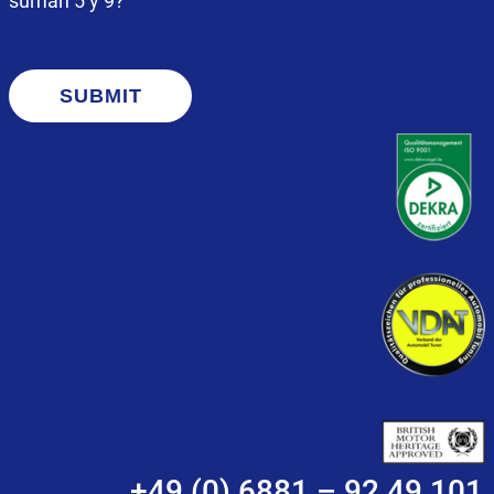
suman 5 y 9?
SUBMIT
+49 (0) 6881 – 92 49 101