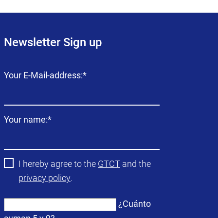
Newsletter Sign up
Campo
Your E-Mail-address:
*
obligatorio
Campo
Your name:
*
obligatorio
I hereby agree to the
GTCT
and the
privacy policy
.
¿Cuánto