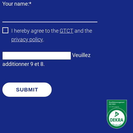
Champ
Your name:
*
obligatoire
I hereby agree to the
GTCT
and the
privacy policy
.
Veuillez
additionner 9 et 8.
SUBMIT