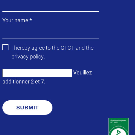
obligatoire
Champ
Your name:
*
obligatoire
I hereby agree to the
GTCT
and the
privacy policy
.
Veuillez
additionner 2 et 7.
SUBMIT