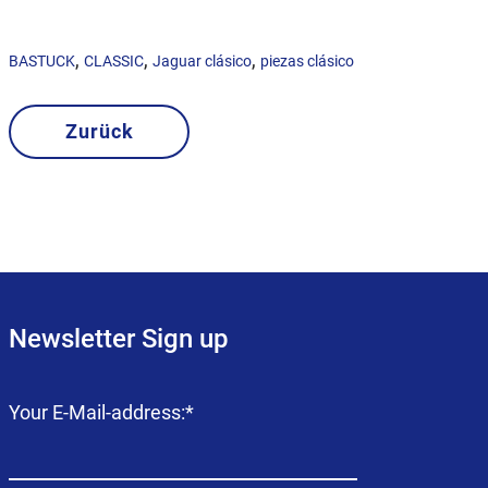
,
,
,
BASTUCK
CLASSIC
Jaguar clásico
piezas clásico
Zurück
Newsletter Sign up
Campo
Your E-Mail-address:
*
obligatorio