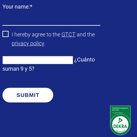
Campo
Your name:
*
obligatorio
I hereby agree to the
GTCT
and the
privacy policy
.
¿Cuánto
suman 9 y 5?
SUBMIT