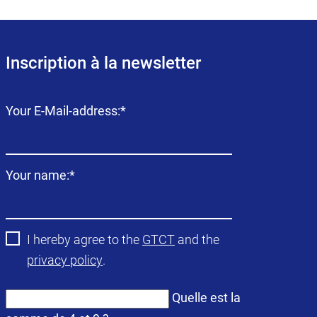
Inscription à la newsletter
Champ
Your E-Mail-address:
*
obligatoire
Champ
Your name:
*
obligatoire
I hereby agree to the
GTCT
and the
privacy policy
.
Quelle est la