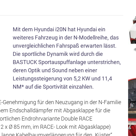
s
p
r
Mit dem Hyundai i20N hat Hyundai ein
i
weiteres Fahrzeug in der N-Modellreihe, das
n
unvergleichlichen Fahrspaß erwarten lässt.
g
Die sportliche Dynamik wird durch die
e
BASTUCK Sportauspuffanlage unterstrichen,
n
deren Optik und Sound neben einer
Leistungssteigerung von 5,2 KW und 11,4
NM* auf die Sportivität einzahlen.
ECE-Genehmigung für den Neuzugang in der N-Familie
nem Endschalldämpfer mit Abgasklappe für die
sportlichen Endrohrvariante Double RACE
 2 x Ø 85 mm, im RACE- Look mit Abgasklappe)
m lange Kabelbaumverlängerung für den „Küster“