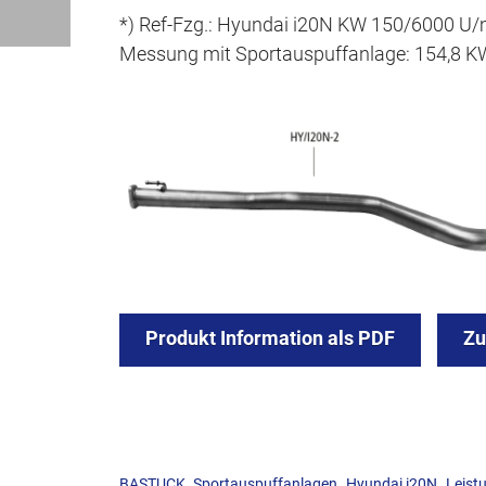
*) Ref-Fzg.: Hyundai i20N KW 150/6000 U/
Messung mit Sportauspuffanlage: 154,8 KW
Produkt Information als PDF
Z
,
,
BASTUCK. Sportauspuffanlagen
Hyundai i20N
Leist