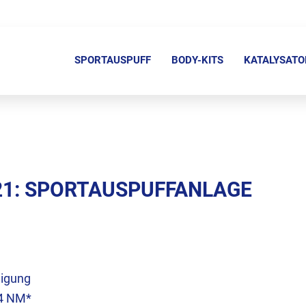
N
a
SPORTAUSPUFF
BODY-KITS
KATALYSATO
v
i
g
a
t
i
021: SPORTAUSPUFFANLAGE
o
n
ü
b
e
migung
r
,4 NM*