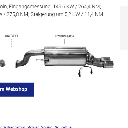
min, Eingangsmessung: 149,6 KW / 264,4 NM;
 / 275,8 NM; Steigerung um 5,2 KW / 11,4 NM
um Webshop
,
,
,
ungsdiagramm
Power
Sound
Soundfile