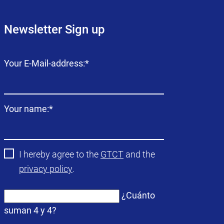
Newsletter Sign up
Campo
Your E-Mail-address:
*
obligatorio
Campo
Your name:
*
obligatorio
I hereby agree to the
GTCT
and the
privacy policy
.
¿Cuánto
suman 4 y 4?