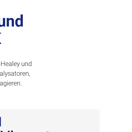
 und
K
n-Healey und
alysatoren,
agieren.
d