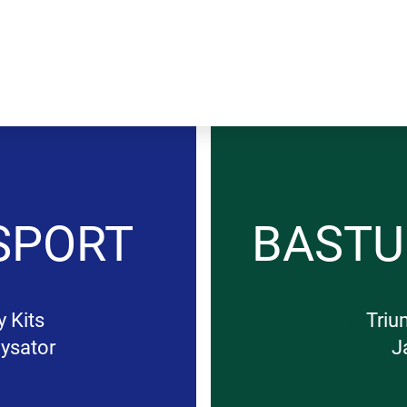
SPORT
BAST
 Kits
Triu
ysator
J