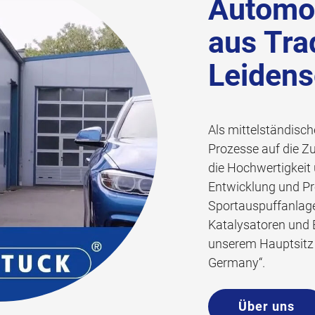
Automob
aus Tra
Leidens
Als mittelständisch
Prozesse auf die Z
die Hochwertigkeit 
Entwicklung und Pr
Sportauspuffanlag
Katalysatoren und B
unserem Hauptsitz s
Germany“.
Über uns