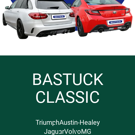
BASTUCK
CLASSIC
Triumph
Austin-Healey
Jaguar
Volvo
MG