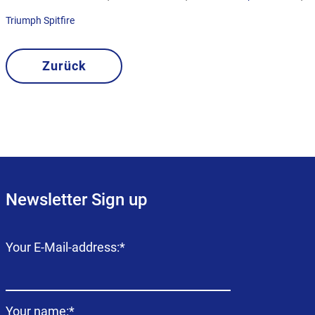
Triumph Spitfire
Zurück
Newsletter Sign up
Campo
Your E-Mail-address:
*
obligatorio
Campo
Your name:
*