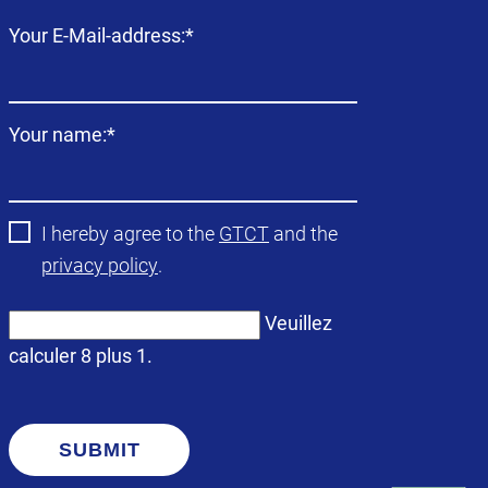
Champ
Your E-Mail-address:
*
obligatoire
Champ
Your name:
*
obligatoire
I hereby agree to the
GTCT
and the
privacy policy
.
Veuillez
calculer 8 plus 1.
SUBMIT