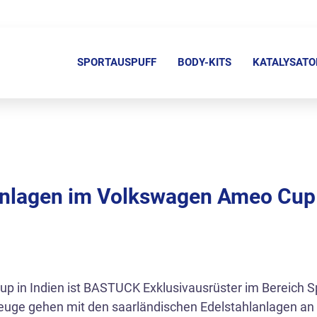
N
a
SPORTAUSPUFF
BODY-KITS
KATALYSATO
v
i
g
a
t
i
lagen im Volkswagen Ameo Cup 
o
n
ü
b
e
in Indien ist BASTUCK Exklusivausrüster im Bereich Sp
r
uge gehen mit den saarländischen Edelstahlanlagen an 