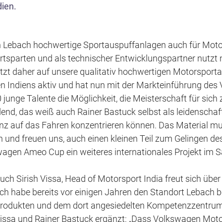
s
ien.
p
r
en Lebach hochwertige Sportauspuffanlagen auch für Mot
i
parten und als technischer Entwicklungspartner nutzt n
n
t daher auf unsere qualitativ hochwertigen Motorsporta
g
en Indiens aktiv und hat nun mit der Markteinführung d
e
unge Talente die Möglichkeit, die Meisterschaft für sich 
n
nd, das weiß auch Rainer Bastuck selbst als leidenschaft
ganz auf das Fahren konzentrieren können. Das Material mu
n und freuen uns, auch einen kleinen Teil zum Gelingen d
wagen Ameo Cup ein weiteres internationales Projekt im S
uch Sirish Vissa, Head of Motorsport India freut sich übe
Ich habe bereits vor einigen Jahren den Standort Lebach 
rodukten und dem dort angesiedelten Kompetenzzentrum 
issa und Rainer Bastuck ergänzt: „Dass Volkswagen Motor