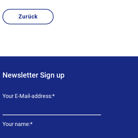
Zurück
Newsletter Sign up
Campo
Your E-Mail-address:
*
obligatorio
Campo
Your name:
*
obligatorio