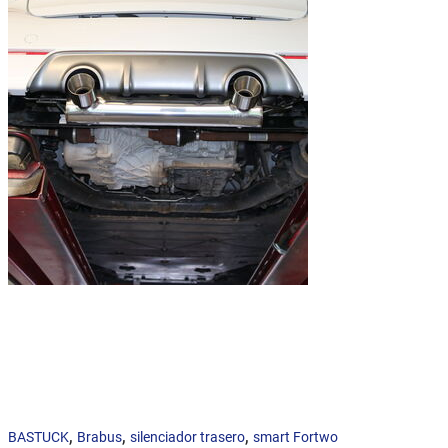
,
,
,
BASTUCK
Brabus
silenciador trasero
smart Fortwo