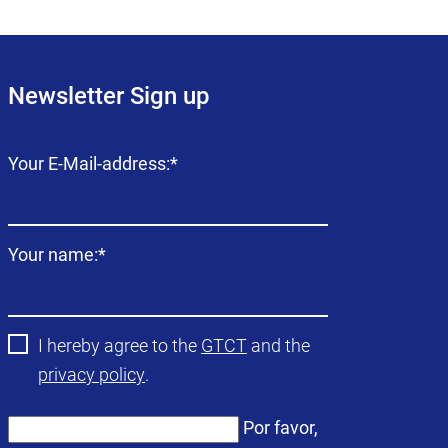
Newsletter Sign up
Campo
Your E-Mail-address:
*
obligatorio
Campo
Your name:
*
obligatorio
I hereby agree to the
GTCT
and the
privacy policy
.
Por favor,