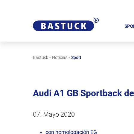
S
a
SPO
l
t
a
-
-
Bastuck
Noticias
Sport
r
n
a
v
Audi A1 GB Sportback 
e
g
a
07. Mayo 2020
c
i
con homologación EG