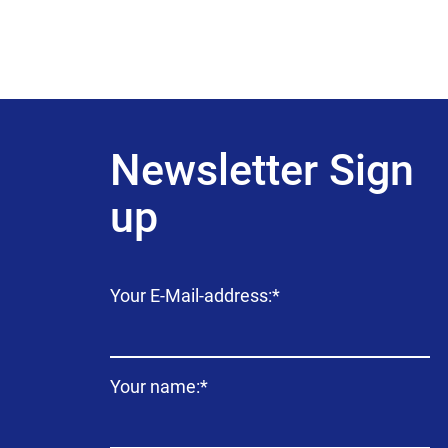
Newsletter Sign
up
Campo
Your E-Mail-address:
*
obligatorio
Campo
Your name:
*
obligatorio