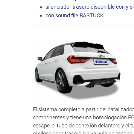
ó
silenciador trasero disponible con y s
n
con
sound file
BASTUCK
El sistema completo a partir del catalizador 
componentes y tiene una homologación EG. S
escape, el tubo de conexión delantero y el 
el silenciador trasero sin válvula de escape