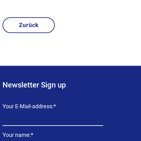
Zurück
Newsletter Sign up
Campo
Your E-Mail-address:
*
obligatorio
Campo
Your name:
*