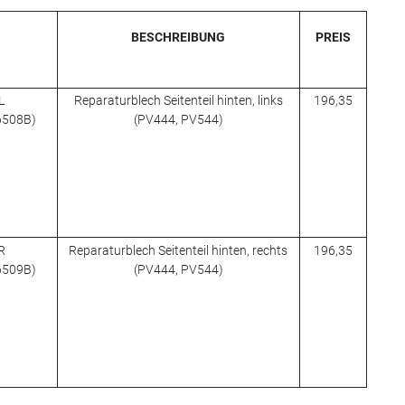
BESCHREIBUNG
PREIS
L
Reparaturblech Seitenteil hinten, links
196,35
66508B)
(PV444, PV544)
R
Reparaturblech Seitenteil hinten, rechts
196,35
66509B)
(PV444, PV544)