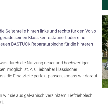
s
p
r
i
n
e Seitenteile hinten links und rechts für den Volvo
 gerade seinen Klassiker restauriert oder eine
g
e neuen BASTUCK Reparaturbleche für die hinteren
e
n
en, was durch die Nutzung neuer und hochwertiger
en, möglich ist. Als Liebhaber klassischer
ass die Ersatzteile perfekt passen, sodass wir darauf
wir sie aus galvanisch verzinktem Tiefziehblech
rt.