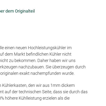
s
p
r dem Originalteil
r
i
n
g
e
lle einen neuen Hochleistungskühler im
n
auf dem Markt befindlichen Kühler nicht
 nicht zu bekommen. Daher haben wir uns
Werkzeugen nachzubauen. Sie überzeugen durch
em originalen exakt nachempfunden wurde.
en Kühlerkasten, den wir aus 1mm dickem
 auf der technischen Seite, dass sie durch das
 höhere Kühlleistung erzielen als die