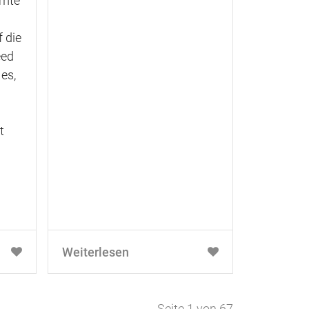
mmte
f die
eed
 es,
t
Weiterlesen
Seite 1 von 67