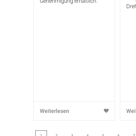
Genehmigung erhältlich.
Dre
Weiterlesen
Wei
1
2
3
4
5
6
7