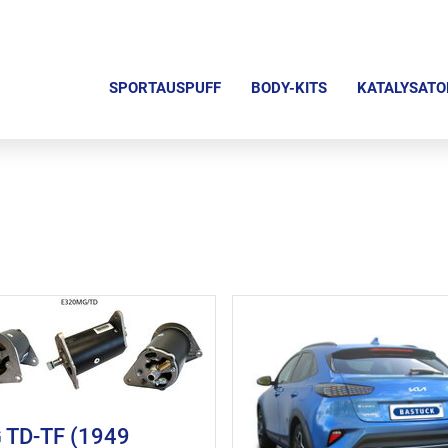
N
a
SPORTAUSPUFF
BODY-KITS
KATALYSATO
v
i
g
a
t
i
o
n
ü
b
e
r
 TD-TF (1949