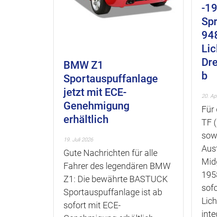
-19
Spr
94
Li
Dr
BMW Z1
b
Sportauspuffanlage
jetzt mit ECE-
20. Ap
Genehmigung
Für
erhältlich
TF 
sow
19. Juli 2026
Aus
Gute Nachrichten für alle
Mid
Fahrer des legendären BMW
195
Z1: Die bewährte BASTUCK
sofo
Sportauspuffanlage ist ab
Lic
sofort mit ECE-
inte