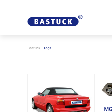
-
Bastuck
Tags
MG