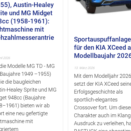
s
55), Austin-Healey
p
ite und MG Midget
r
8cc (1958-1961):
i
chtmaschine mit
ehzahlmesserantrie
n
Sportauspuffanlage
g
für den KIA XCeed 
e
Modellbaujahr 202
ril 2026
n
 die Modelle MG TD - MG
13. März 2026
(Baujahre 1949 –1955)
Mit dem Modelljahr 202
ie die baugleichen
setzt der KIA XCeed sein
tin-Healey Sprite und MG
Erfolgsgeschichte als
get 948cc (Baujahre
sportlich-elegantes
8–1961) bieten wir ab
Crossover fort. Um dies
rt eine neu gefertigte
Charakter auch im Klang
htmaschine mit
Ausdruck zu verleihen, h
griertem