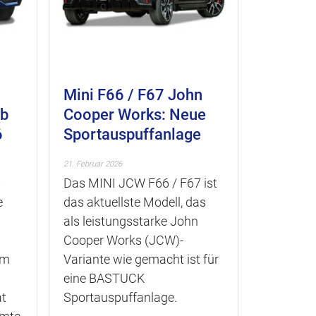
Mini F66 / F67 John
ab
Cooper Works: Neue
6
Sportauspuffanlage
21. Februar 2026
6
Das MINI JCW F66 / F67 ist
e
das aktuellste Modell, das
als leistungsstarke John
Cooper Works (JCW)-
em
Variante wie gemacht ist für
eine BASTUCK
at
Sportauspuffanlage.