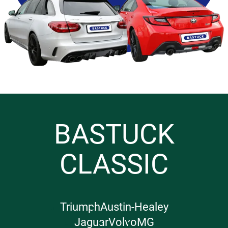
BASTUCK
CLASSIC
Triumph
Austin-Healey
Jaguar
Volvo
MG