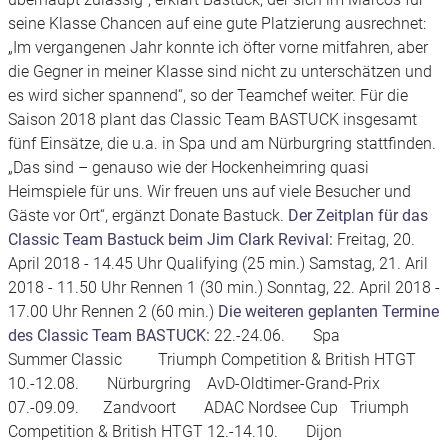
seine Klasse Chancen auf eine gute Platzierung ausrechnet:
„Im vergangenen Jahr konnte ich öfter vorne mitfahren, aber
die Gegner in meiner Klasse sind nicht zu unterschätzen und
es wird sicher spannend“, so der Teamchef weiter. Für die
Saison 2018 plant das Classic Team BASTUCK insgesamt
fünf Einsätze, die u.a. in Spa und am Nürburgring stattfinden.
„Das sind – genauso wie der Hockenheimring quasi
Heimspiele für uns. Wir freuen uns auf viele Besucher und
Gäste vor Ort“, ergänzt Donate Bastuck.
Der Zeitplan für das
Classic Team Bastuck beim Jim Clark Revival:
Freitag, 20.
April 2018 - 14.45 Uhr Qualifying (25 min.) Samstag, 21. Aril
2018 - 11.50 Uhr Rennen 1 (30 min.) Sonntag, 22. April 2018 -
17.00 Uhr Rennen 2 (60 min.)
Die weiteren geplanten Termine
des Classic Team BASTUCK:
22.-24.06. Spa
Summer Classic Triumph Competition & British HTGT
10.-12.08. Nürburgring AvD-Oldtimer-Grand-Prix
07.-09.09. Zandvoort ADAC Nordsee Cup Triumph
Competition & British HTGT 12.-14.10. Dijon