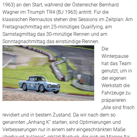
1963) an den Start, während der Österreicher Bernhard
Wagner im Triumph TR4 (BJ 1963) antritt. Für die
klassischen Rennautos stehen drei Sessions im Zeitplan: Am
Freitagnachmittag ein 25-minütiges Qualifying, am
Samstagmittag das 30-minütige Rennen und am
Sonntagnachmittag das einstündige Rennen.
Die
Winterpause
hat das Team
genutzt, um in
der eigenen
Werkstatt die
Fahrzeuge zu
präparieren.
„Alle sind frisch
revidiert und in bestem Zustand. Da wir nach dem so
genannten „Anhang K“ starten, sind Optimierungen und
Verbesserungen nur in einem sehr eingeschränkten Maße
überhaupt zulässig“, erklärt Bastuck, der sich im Marcos für