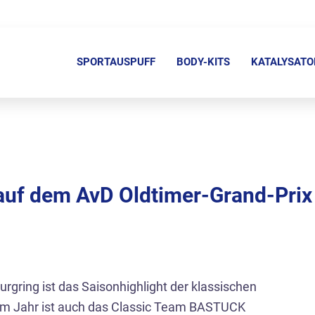
N
a
SPORTAUSPUFF
BODY-KITS
KATALYSATO
v
i
g
a
t
i
uf dem AvD Oldtimer-Grand-Prix
o
n
ü
b
e
rgring ist das Saisonhighlight der klassischen
r
sem Jahr ist auch das Classic Team BASTUCK