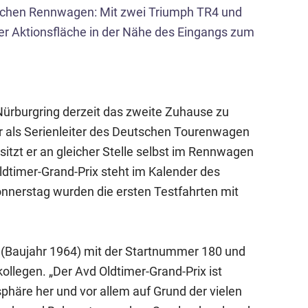
s
ischen Rennwagen: Mit zwei Triumph TR4 und
p
r Aktionsfläche in der Nähe des Eingangs zum
r
i
n
g
Nürburgring derzeit das zweite Zuhause zu
e
als Serienleiter des Deutschen Tourenwagen
n
sitzt er an gleicher Stelle selbst im Rennwagen
Oldtimer-Grand-Prix steht im Kalender des
nerstag wurden die ersten Testfahrten mit
 (Baujahr 1964) mit der Startnummer 180 und
ollegen. „Der Avd Oldtimer-Grand-Prix ist
äre her und vor allem auf Grund der vielen